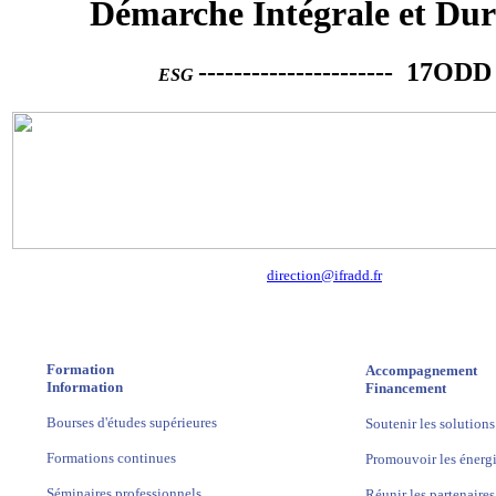
Démarche Intégrale et Dur
---------------------- 17ODD
ESG
direction@ifradd.fr
Formation
Accompagnement
Information
Financement
Bourses d'études supérieures
Soutenir les solution
Formations continues
Promouvoir les énerg
Séminaires professionnels
Réunir les partenaires